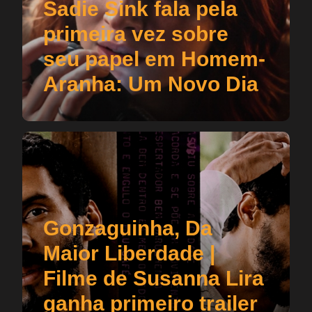
Sadie Sink fala pela
primeira vez sobre
seu papel em Homem-
Aranha: Um Novo Dia
Gonzaguinha, Da
Maior Liberdade |
Filme de Susanna Lira
ganha primeiro trailer