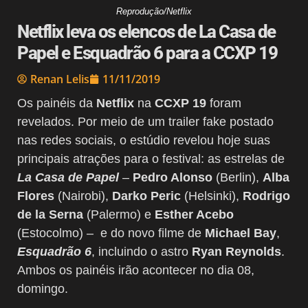
Reprodução/Netflix
Netflix leva os elencos de La Casa de
Papel e Esquadrão 6 para a CCXP 19
Renan Lelis
11/11/2019
Os painéis da
Netflix
na
CCXP 19
foram
revelados. Por meio de um trailer fake postado
nas redes sociais, o estúdio revelou hoje suas
principais atrações para o festival: as estrelas de
La Casa de Papel
–
Pedro Alonso
(Berlin),
Alba
Flores
(Nairobi),
Darko Peric
(Helsinki),
Rodrigo
de la Serna
(Palermo) e
Esther Acebo
(Estocolmo) – e do novo filme de
Michael Bay
,
Esquadrão 6
, incluindo o astro
Ryan Reynolds
.
Ambos os painéis irão acontecer no dia 08,
domingo.