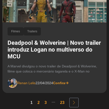
Filmes
Trailers
Deadpool & Wolverine | Novo trailer
introduz Logan no multiverso do
MCU
A Marvel divulgou o novo trailer de Deadpool & Wolverine,
filme que coloca o mercenário tagarela e o X-Man no
Renan Lelis
22/04/2024
Confira
...
1
2
3
23