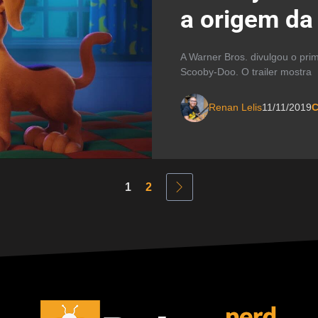
a origem da 
A Warner Bros. divulgou o prim
Scooby-Doo. O trailer mostra
Renan Lelis
11/11/2019
C
1
2