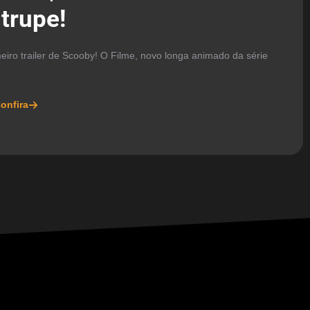
trupe!
eiro trailer de Scooby! O Filme, novo longa animado da série
onfira