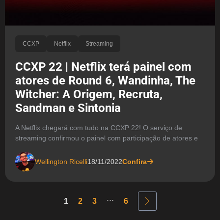
CCXP
Netflix
Streaming
CCXP 22 | Netflix terá painel com
atores de Round 6, Wandinha, The
Witcher: A Origem, Recruta,
Sandman e Sintonia
A Netflix chegará com tudo na CCXP 22! O serviço de
streaming confirmou o painel com participação de atores e
Wellington Ricelli
18/11/2022
Confira
...
1
2
3
6