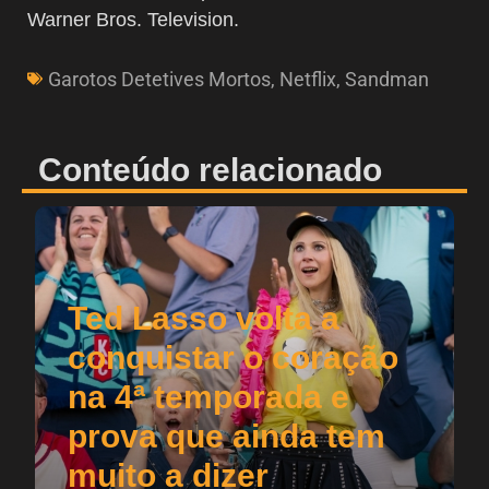
Warner Bros. Television.
Garotos Detetives Mortos
,
Netflix
,
Sandman
Conteúdo relacionado
Ted Lasso volta a
conquistar o coração
na 4ª temporada e
prova que ainda tem
muito a dizer