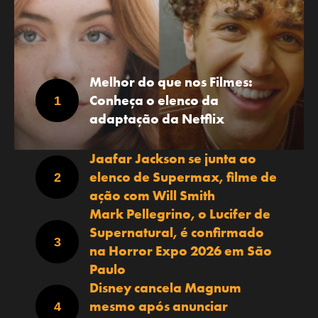
Melhor do que nos Filmes:
Conheça o elenco da
adaptação da Netflix
Jaafar Jackson se junta ao
elenco de Supermax, filme de
ação com Will Smith
Mark Pellegrino, o Lucifer de
Supernatural, é confirmado
na Horror Expo 2026 em São
Paulo
Disney cancela Magnum
mesmo após anunciar