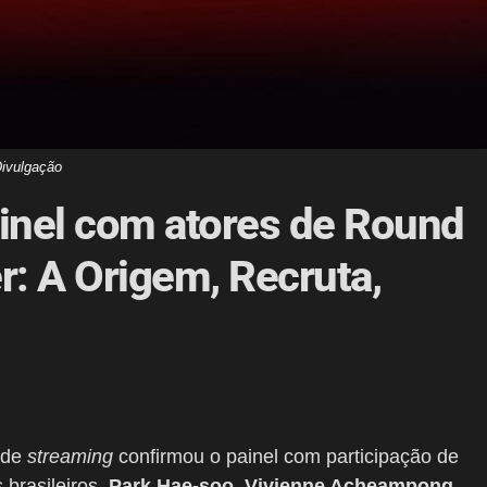
ivulgação
painel com atores de Round
r: A Origem, Recruta,
 de
streaming
confirmou o painel com participação de
s brasileiros.
Park Hae-soo, Vivienne Acheampong,