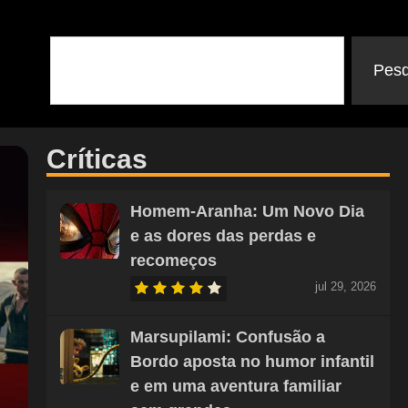
Pesq
Críticas
Homem-Aranha: Um Novo Dia
e as dores das perdas e
recomeços
jul 29, 2026
Marsupilami: Confusão a
Bordo aposta no humor infantil
e em uma aventura familiar