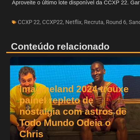
Aproveite o último lote disponível da CCXP 22. Ga
CCXP 22
,
CCXP22
,
Netflix
,
Recruta
,
Round 6
,
San
Conteúdo relacionado
Imagineland 2024 trouxe
painel repleto de
nostalgia com astros de
Todo Mundo Odeia o
Chris