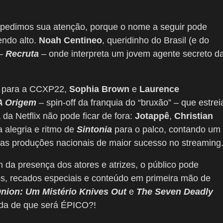
pedimos sua atenção, porque o nome a seguir pode
endo alto.
Noah Centineo
, queridinho do Brasil (e do
 –
Recruta
– onde interpreta um jovem agente secreto d
a para a CCXP22,
Sophia Brown
e
Laurence
 A Origem
– spin-off da franquia do “bruxão” – que estrei
 da Netflix não pode ficar de fora:
Jotappê
,
Christian
a alegria e ritmo de
Sintonia
para o palco, contando um
das produções nacionais de maior sucesso no streaming
 da presença dos atores e atrizes, o público pode
tos, recados especiais e conteúdo em primeira mão de
nion: Um Mistério Knives Out
e
The Seven Deadly
ida de que será ÉPICO?!