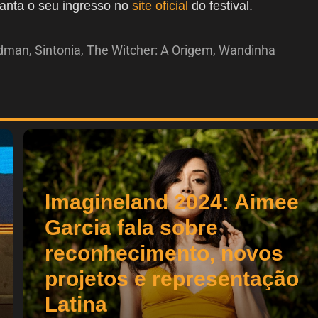
ranta o seu ingresso no
site oficial
do festival.
dman
,
Sintonia
,
The Witcher: A Origem
,
Wandinha
Imagineland 2024: Aimee
Garcia fala sobre
reconhecimento, novos
projetos e representação
Latina