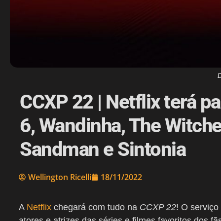
D
CCXP 22 | Netflix terá 
6, Wandinha, The Witche
Sandman e Sintonia
Wellington Ricelli
18/11/2022
A
Netflix
chegará com tudo na
CCXP 22
! O serviço
atores e atrizes das séries e filmes favoritos dos fã