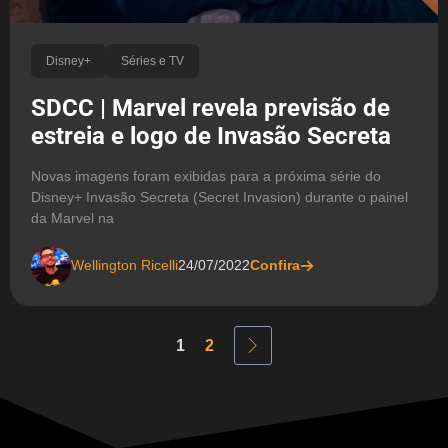
Disney+
Séries e TV
SDCC | Marvel revela previsão de
estreia e logo de Invasão Secreta
Novas imagens foram exibidas para a próxima série do
Disney+ Invasão Secreta (Secret Invasion) durante o painel
da Marvel na
Wellington Ricelli
24/07/2022
Confira
1
2