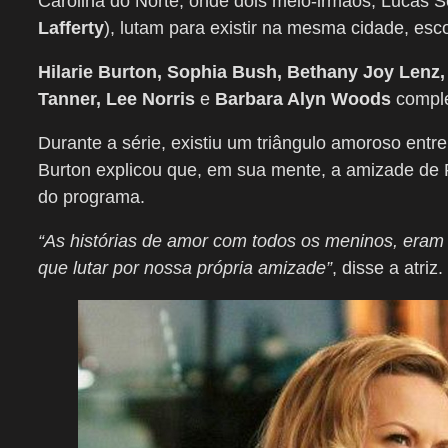
Carolina do Norte, onde dois meio-irmãos, Lucas Sc
Lafferty
), lutam para existir na mesma cidade, esc
Hilarie Burton, Sophia Bush, Bethany Joy Lenz,
Tanner, Lee Norris
e
Barbara Alyn Woods
comple
Durante a série, existiu um triângulo amoroso ent
Burton explicou que, em sua mente, a amizade de 
do programa.
“As histórias de amor com todos os meninos, eram 
que lutar por nossa própria amizade”
, disse a atriz.