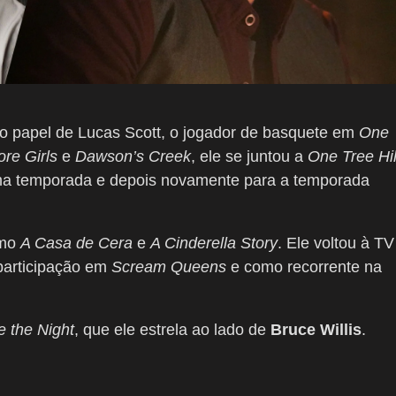
 o papel de Lucas Scott, o jogador de basquete em
One
ore Girls
e
Dawson’s Creek
, ele se juntou a
One Tree Hil
ima temporada e depois novamente para a temporada
omo
A Casa de Cera
e
A Cinderella Story
. Ele voltou à TV
participação em
Scream Queens
e como recorrente na
e the Night
, que ele estrela ao lado de
Bruce Willis
.