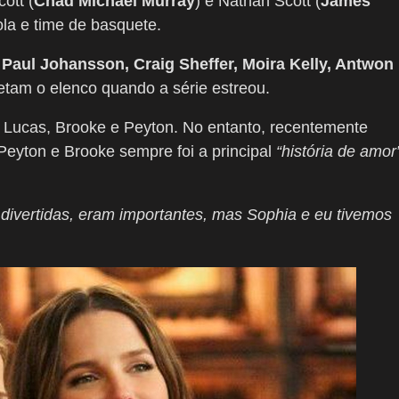
ott (
Chad Michael Murray
) e Nathan Scott (
James
ola e time de basquete.
 Paul Johansson, Craig Sheffer, Moira Kelly, Antwon
tam o elenco quando a série estreou.
re Lucas, Brooke e Peyton. No entanto, recentemente
Peyton e Brooke sempre foi a principal
“história de amor
divertidas, eram importantes, mas Sophia e eu tivemos