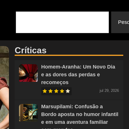
Pesq
Críticas
Homem-Aranha: Um Novo Dia
e as dores das perdas e
recomeços
jul 29, 2026
Marsupilami: Confusão a
Bordo aposta no humor infantil
e em uma aventura familiar