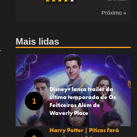
Próximo »
Mais lidas
”
Disney+ lança trailer da
última temporada de Os
Feiticeiros Além de
Waverly Place
Harry Potter | Piticas fará