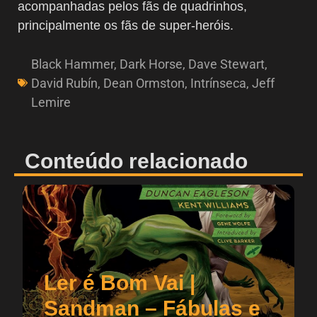
acompanhadas pelos fãs de quadrinhos,
principalmente os fãs de super-heróis.
Black Hammer
,
Dark Horse
,
Dave Stewart
,
David Rubín
,
Dean Ormston
,
Intrínseca
,
Jeff
Lemire
Conteúdo relacionado
Ler é Bom Vai |
Sandman – Fábulas e