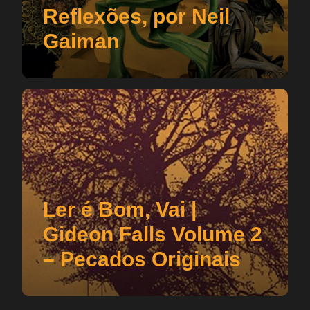
Reflexões, por Neil
Gaiman
Ler é Bom, Vai |
Gideon Falls Volume 2
– Pecados Originais