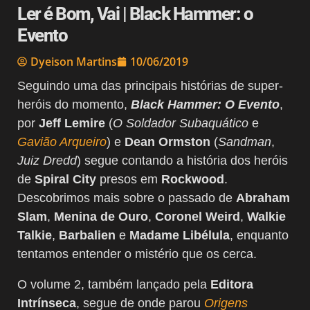
Ler é Bom, Vai | Black Hammer: o
Evento
Dyeison Martins
10/06/2019
Seguindo uma das principais histórias de super-
heróis do momento,
Black Hammer: O Evento
,
por
Jeff Lemire
(
O Soldador Subaquático
e
Gavião Arqueiro
) e
Dean Ormston
(
Sandman
,
Juiz Dredd
) segue contando a história dos heróis
de
Spiral City
presos em
Rockwood
.
Descobrimos mais sobre o passado de
Abraham
Slam
,
Menina de Ouro
,
Coronel Weird
,
Walkie
Talkie
,
Barbalien
e
Madame Libélula
, enquanto
tentamos entender o mistério que os cerca.
O volume 2, também lançado pela
Editora
Intrínseca
, segue de onde parou
Origens