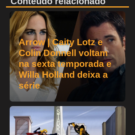
Conteúdo relacionado
Arrow | Caity Lotz e
Colin Donnell voltam
na sexta temporada e
Willa Holland deixa a
série