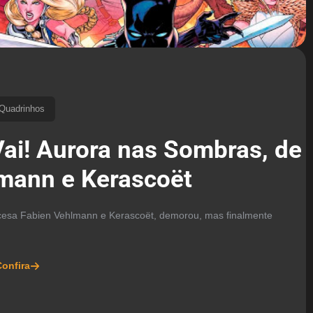
Quadrinhos
Vai! Aurora nas Sombras, de
mann e Kerascoët
cesa Fabien Vehlmann e Kerascoët, demorou, mas finalmente
onfira