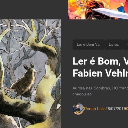
Ler é Bom Vai
Livros
Ler é Bom, 
Fabien Vehl
Aurora nas Sombras, HQ fran
chegou ao
Renan Lelis
28/07/2019
C