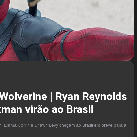
Wolverine | Ryan Reynolds
man virão ao Brasil
, Emma Corrin e Shawn Levy chegam ao Brasil em breve para a