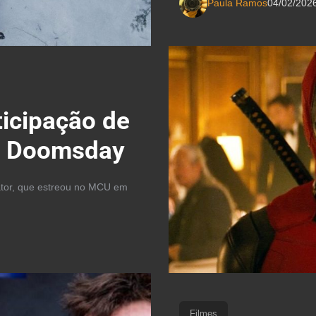
Paula Ramos
04/02/202
ticipação de
: Doomsday
 ator, que estreou no MCU em
Filmes