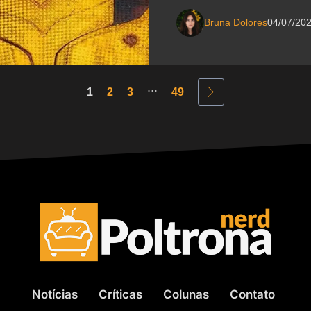
Bruna Dolores
04/07/20
...
1
2
3
49
Notícias
Críticas
Colunas
Contato