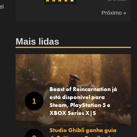
el
Próximo »
Mais lidas
Beast of Reincarnation já
está disponível para
Steam, PlayStation 5 e
XBOX Series X|S
Studio Ghibli ganha guia