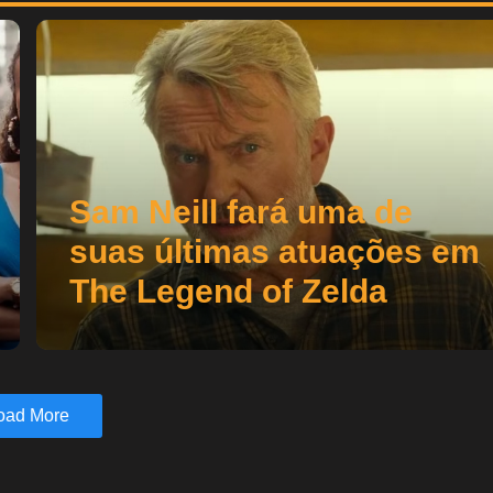
Sam Neill fará uma de
suas últimas atuações em
The Legend of Zelda
oad More