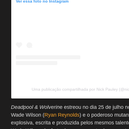
Ver essa foto no Instagram
Uma publicação compartilhada por Nick Pauley (@nic
Deadpool & Wolverin
e estreou no dia 25 de julho 
Wade Wilson (
Ryan Reynolds
) e o poderoso muta
explosiva, escrita e produzida pelos mesmos talent