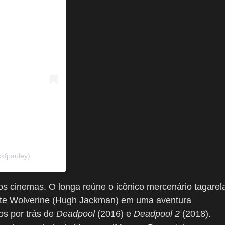
kfpauley)
nos cinemas.
O longa reúne o icônico mercenário tagarel
nte Wolverine (Hugh Jackman) em uma aventura
os por trás de
Deadpool
(2016) e
Deadpool 2
(2018).