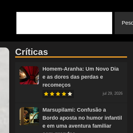
Pesq
Críticas
Homem-Aranha: Um Novo Dia
e as dores das perdas e
recomeços
jul 29, 2026
Marsupilami: Confusão a
Bordo aposta no humor infantil
e em uma aventura familiar