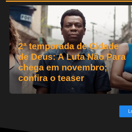
2ª temporada de Cidade
de Deus: A Luta Não Para
chega em novembro;
confira o teaser
L