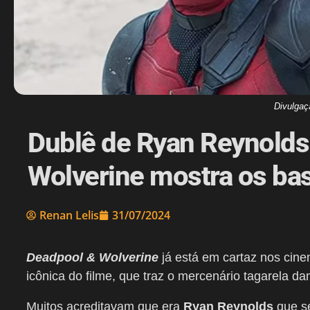
Divulgaç
Dublê de Ryan Reynolds
Wolverine mostra os bas
Renan Lelis
31/07/2024
Deadpool & Wolverine
já está em cartaz nos cin
icônica do filme, que traz o mercenário tagarela d
Muitos acreditavam que era
Ryan Reynolds
que se