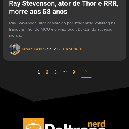
Ray Stevenson, ator de Thor e RRR,
morre aos 58 anos
Ray Stevenson, ator conhecido por interpretar Volstagg na
franquia Thor do MCU e o vilão Scott Buxton do sucesso
indiano
Renan Lelis
22/05/2023
Confira
...
1
2
3
9