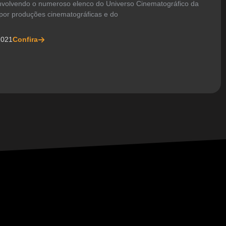
nvolvendo o numeroso elenco do Universo Cinematográfico da
por produções cinematográficas e do
2021
Confira