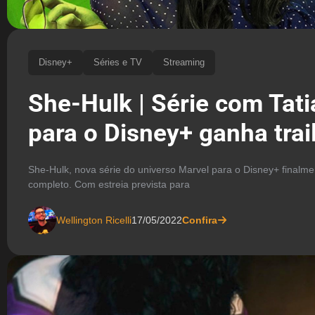
Disney+
Séries e TV
Streaming
She-Hulk | Série com Tat
para o Disney+ ganha trai
She-Hulk, nova série do universo Marvel para o Disney+ finalmen
completo. Com estreia prevista para
Wellington Ricelli
17/05/2022
Confira