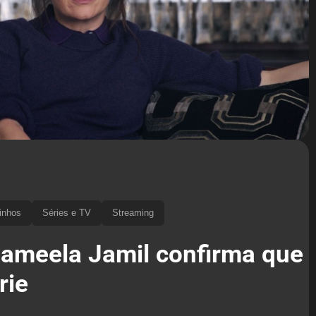
inhos
Séries e TV
Streaming
Jameela Jamil confirma que
rie