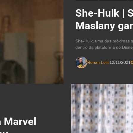
She-Hulk | S
Maslany gan
She-Hulk, uma das próximas s
dentro da plataforma do Disne
Renan Lelis
12/11/2021
C
a Marvel