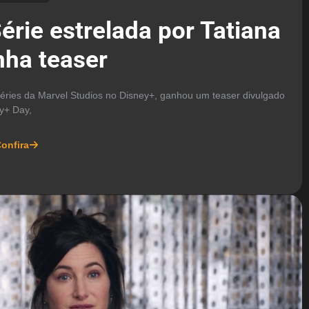
érie estrelada por Tatiana
ha teaser
éries da Marvel Studios no Disney+, ganhou um teaser divulgado
y+ Day,
onfira