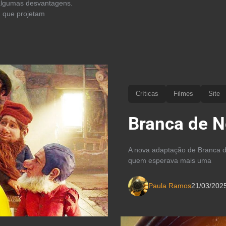
algumas desvantagens.
 que projetam
Críticas
Filmes
Site
Branca de Ne
A nova adaptação de Branca d
quem esperava mais uma
Paula Ramos
21/03/202