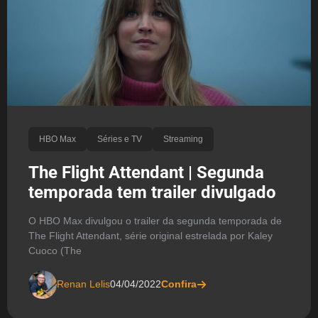
HBO Max
Séries e TV
Streaming
The Flight Attendant | Segunda
temporada tem trailer divulgado
O HBO Max divulgou o trailer da segunda temporada de
The Flight Attendant, série original estrelada por Kaley
Cuoco (The
Renan Lelis
04/04/2022
Confira