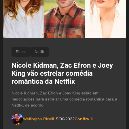
Filmes
Netflix
Nicole Kidman, Zac Efron e Joey
King vão estrelar comédia
romântica da Netflix
Nicole Kidman, Zac Efron e Joey King estão em
negociações para estrelar uma comédia romântica para a
Netflix, de acordo
Wellington Ricelli
15/06/2022
Confira