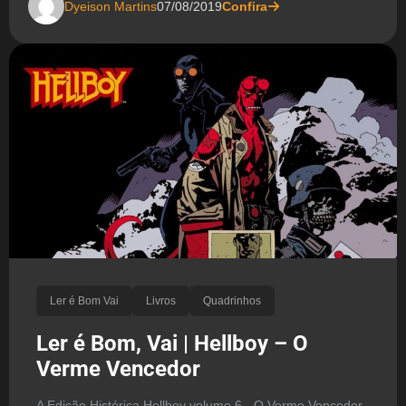
Dyeison Martins
07/08/2019
Confira
Ler é Bom Vai
Livros
Quadrinhos
Ler é Bom, Vai | Hellboy – O
Verme Vencedor
A Edição Histórica Hellboy volume 6 - O Verme Vencedor,