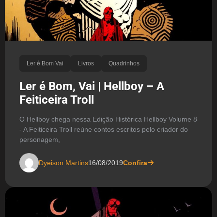
Ler é Bom Vai
Livros
Quadrinhos
Ler é Bom, Vai | Hellboy – A
Feiticeira Troll
O Hellboy chega nessa Edição Histórica Hellboy Volume 8
- A Feiticeira Troll reúne contos escritos pelo criador do
personagem,
Dyeison Martins
16/08/2019
Confira