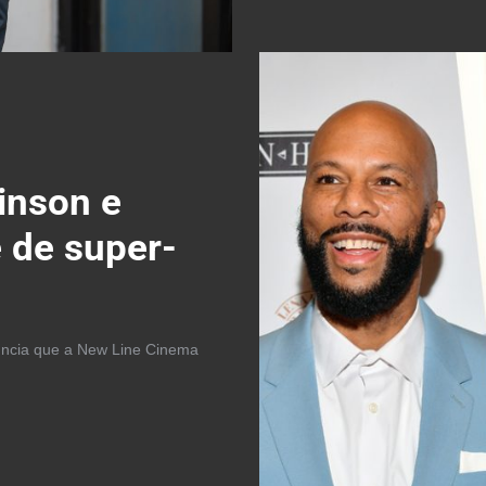
inson e
 de super-
uncia que a New Line Cinema