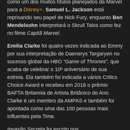
como um dos muitos títulos planejados da Marvel
para a
Disney+
.
Samuel L. Jackson
está
reprisando seu papel de Nick Fury, enquanto
Ben
Mendelsohn
interpretará o Skrull Talos como fez
no filme
Capitã Marvel.
Emilia Clarke
foi quatro vezes indicada ao Emmy
por sua interpretação de Daenerys Targaryen no
sucesso global da HBO
“Game of Thrones”,
que
acaba de celebrar o 10º aniversário de sua
estreia. Ela também foi indicada a vários Critics
Choice Award e recebeu em 2018 o prêmio
BAFTA Britannia de Artista Britânico do Ano.
Clarke é um membro da AMPAS e também foi
apontada como uma das 100 pessoas mais
influentes pela Time.
Invasão Secreta
foi escrito nos