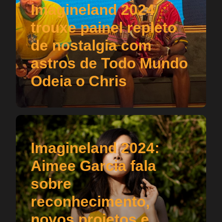
Imagineland 2024
trouxe painel repleto
de nostalgia com
astros de Todo Mundo
Odeia o Chris
Imagineland 2024:
Aimee Garcia fala
sobre
reconhecimento,
novos projetos e