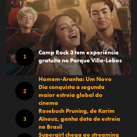
Camp Rock 3 tem experiência
gratuita no Parque Villa-Lobos
Homem-Aranha: Um Novo
Dia conquista a segunda
maior estreia global do
cinema
Rosebush Pruning, de Karim
Aïnouz, ganha data de estreia
no Brasil
Supergirl chega ao streaming