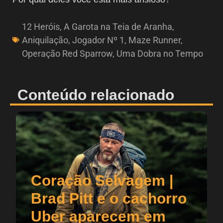
12 Heróis
,
A Garota na Teia de Aranha
,
Aniquilação
,
Jogador Nº 1
,
Maze Runner
,
Operação Red Sparrow
,
Uma Dobra no Tempo
Conteúdo relacionado
Coração Selvagem |
Brad Pitt e o cachorro
Uber aparecem em