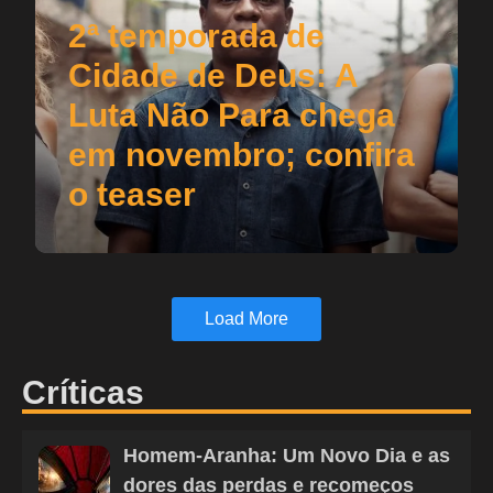
2ª temporada de
Cidade de Deus: A
Luta Não Para chega
em novembro; confira
o teaser
Load More
Críticas
Homem-Aranha: Um Novo Dia e as
dores das perdas e recomeços