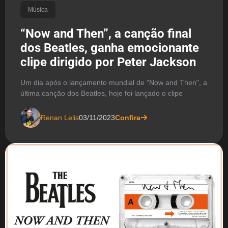
Música
“Now and Then”, a canção final
dos Beatles, ganha emocionante
clipe dirigido por Peter Jackson
Um dia após o lançamento mundial de "Now and Then", a
última canção dos Beatles, hoje foi lançado o clipe
Renan Lelis
03/11/2023
Confira