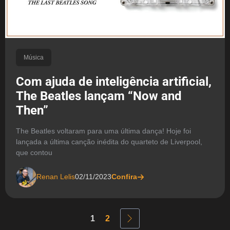
Música
Com ajuda de inteligência artificial,
The Beatles lançam “Now and
Then”
The Beatles voltaram para uma última dança! Hoje foi
lançada a última canção inédita do quarteto de Liverpool,
que contou
Renan Lelis
02/11/2023
Confira
1
2