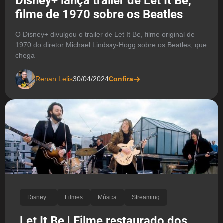
Disney+ lança trailer de Let It Be,
filme de 1970 sobre os Beatles
O Disney+ divulgou o trailer de Let It Be, filme original de
1970 do diretor Michael Lindsay-Hogg sobre os Beatles, que
chega
Renan Lelis
30/04/2024
Confira
Disney+
Filmes
Música
Streaming
Let It Be | Filme restaurado dos