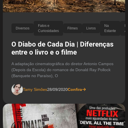
Fatos e
Na
P
Diversos
Filmes
Livros
Curiosidades
Estante
As
O Diabo de Cada Dia | Diferenças
entre o livro e o filme
A adaptação cinematográfica do diretor Antonio Campos
(Depois da Escola) do romance de Donald Ray Pollock
(Banquete no Paraíso), O
Tamy Simões
28/09/2020
Confira