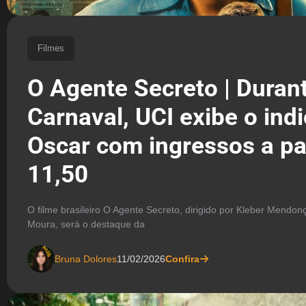
Filmes
O Agente Secreto | Duran
Carnaval, UCI exibe o ind
Oscar com ingressos a pa
11,50
O filme brasileiro O Agente Secreto, dirigido por Kleber Mendon
Moura, será o destaque da
Bruna Dolores
11/02/2026
Confira