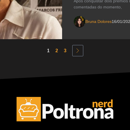
Após conquistar dois prêmios 
comentadas do momento,
Bruna Dolores
16/01/20
1
2
3