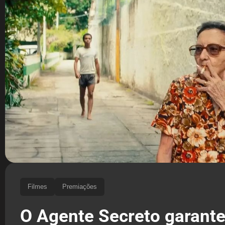
Filmes
Premiações
O Agente Secreto garante