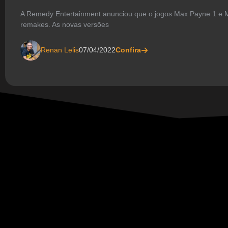
A Remedy Entertainment anunciou que o jogos Max Payne 1 e 
remakes. As novas versões
Renan Lelis
07/04/2022
Confira