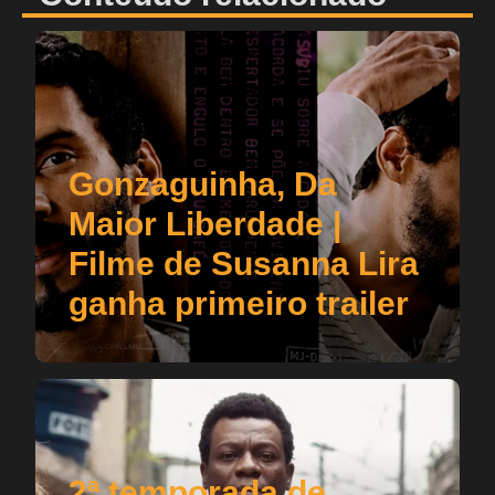
Gonzaguinha, Da
Maior Liberdade |
Filme de Susanna Lira
ganha primeiro trailer
2ª temporada de