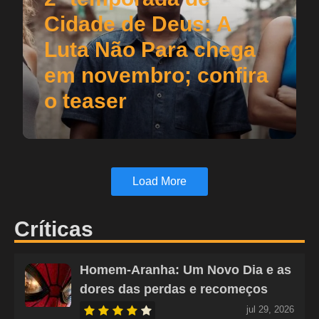
Cidade de Deus: A
Luta Não Para chega
em novembro; confira
o teaser
Load More
Críticas
Homem-Aranha: Um Novo Dia e as
dores das perdas e recomeços
jul 29, 2026