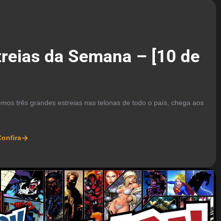
treias da Semana – [10 de
os três grandes estreias nas telonas de todo o país, chega aos
onfira