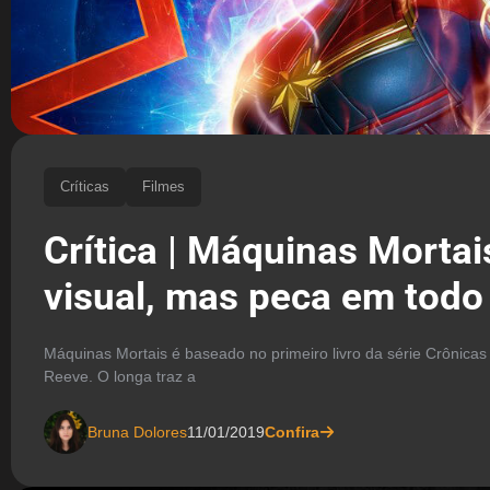
Críticas
Filmes
Crítica | Máquinas Mortai
visual, mas peca em todo 
Máquinas Mortais é baseado no primeiro livro da série Crônicas
Reeve. O longa traz a
Bruna Dolores
11/01/2019
Confira