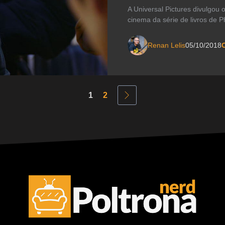
A Universal Pictures divulgou 
cinema da série de livros de P
Renan Lelis
05/10/2018
C
1
2