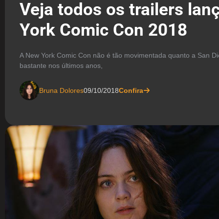
Veja todos os trailers la
York Comic Con 2018
A New York Comic Con não é tão movimentada quanto a San D
bastante nos últimos anos,
Bruna Dolores
09/10/2018
Confira