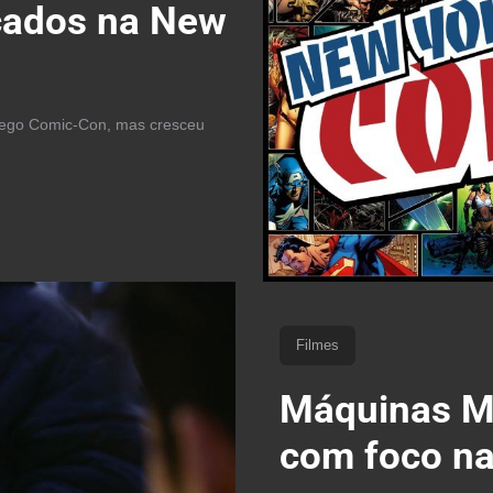
nçados na New
iego Comic-Con, mas cresceu
Filmes
Máquinas Mo
com foco na