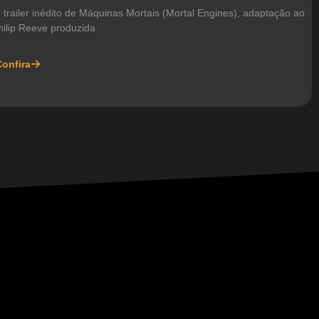
o trailer inédito de Máquinas Mortais (Mortal Engines), adaptação ao
hilip Reeve produzida
onfira