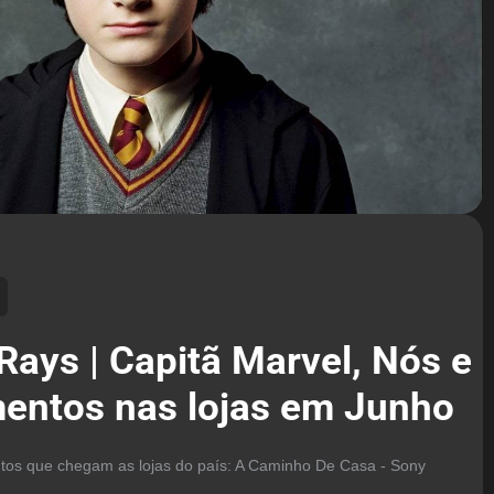
Rays | Capitã Marvel, Nós e
entos nas lojas em Junho
ntos que chegam as lojas do país: A Caminho De Casa - Sony