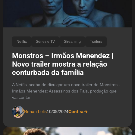
Netflix
Séries e TV
Streaming
Trailers
Monstros – Irmãos Menendez |
Novo trailer mostra a relação
conturbada da família
A Netflix acaba de divulgar um novo trailer de Monstros -
Irmãos Menendez: Assassinos dos Pais, produção que
vai contar
Renan Lelis
10/09/2024
Confira