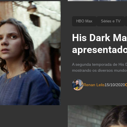
HBO Max
Séries e TV
His Dark Ma
apresentado
A segunda temporada de His Da
mostrando os diversos mundo
Renan Lelis
15/10/2020
C