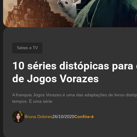
Séries e TV
10 séries distópicas par
de Jogos Vorazes
A franquia Jogos Vorazes é uma das adaptações de livros distó
tempos. É uma série
Bruna Dolores
26/10/2020
Confira