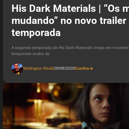
His Dark Materials | “Os
mudando” no novo trailer
temporada
A segunda temporada de His Dark Materials chega em novemb
temporada acaba de
Wellington Ricelli
28/08/2020
Confira