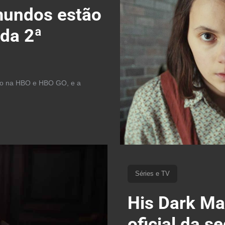
 mundos estão
 da 2ª
ro na HBO e HBO GO, e a
Séries e TV
His Dark Mat
oficial da 