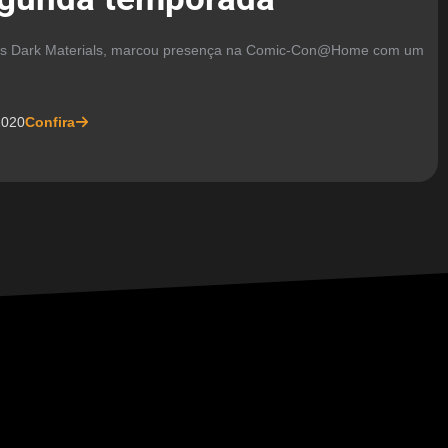
His Dark Materials, marcou presença na Comic-Con@Home com um
2020
Confira