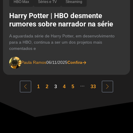
HBO Max
Séries e TV
Streaming
Harry Potter | HBO desmente
rumores sobre narrador na série
A aguardada série de Harry Potter, em desenvolvimento
para a HBO, continua a ser um dos projetos mais
comentados e
Paula Ramos
06/11/2025
Confira
...
1
2
3
4
5
33