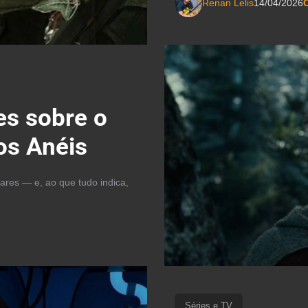
Renan Lelis
14/04/2026
C
es sobre o
os Anéis
ares — e, ao que tudo indica,
Séries e TV