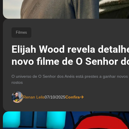
Filmes
Elijah Wood revela detalh
novo filme de O Senhor d
O universo de O Senhor dos Anéis está prestes a ganhar novos 
rostos
Renan Lelis
07/10/2025
Confira