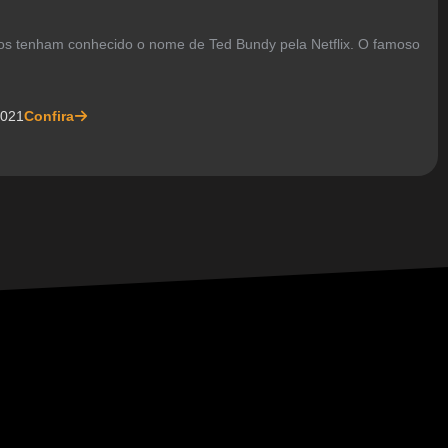
iros tenham conhecido o nome de Ted Bundy pela Netflix. O famoso
2021
Confira