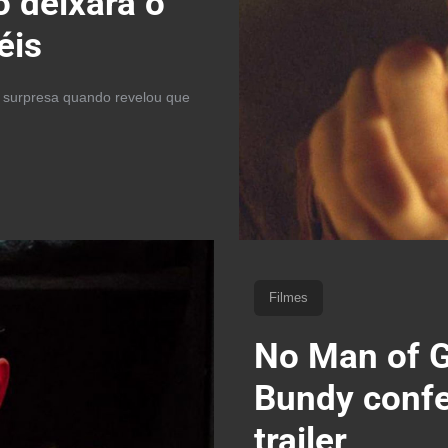
o deixará o
éis
e surpresa quando revelou que
Filmes
No Man of G
Bundy confe
trailer