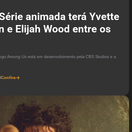
Série animada terá Yvette
n e Elijah Wood entre os
 jogo Among Us está em desenvolvimento pela CBS Studios e a
4
Confira