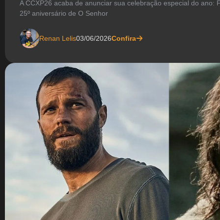
A CCXP26 acaba de anunciar sua celebração especial do ano: F
25º aniversário de O Senhor
Renan Lelis
03/06/2026
Confira