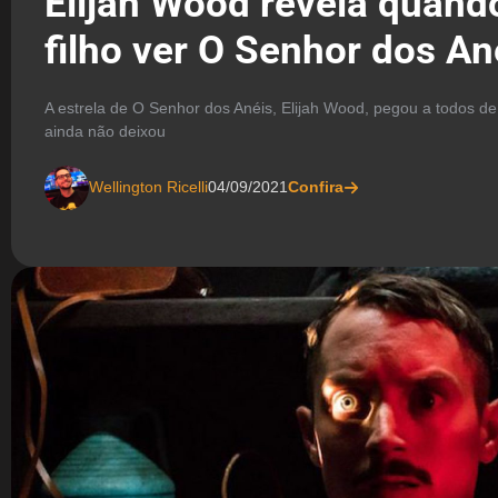
Elijah Wood revela quand
filho ver O Senhor dos An
A estrela de O Senhor dos Anéis, Elijah Wood, pegou a todos d
ainda não deixou
Wellington Ricelli
04/09/2021
Confira