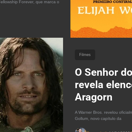
ellowship Forever, que marca o
Filmes
O Senhor do
revela elen
Aragorn
A Warner Bros. revelou oficia
Gollum, novo capítulo da