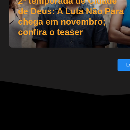
2ª temporada de Cidade
de Deus: A Luta Não Para
chega em novembro;
confira o teaser
L