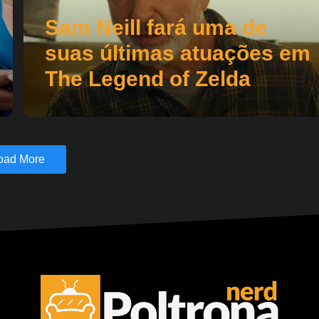
Sam Neill fará uma de
suas últimas atuações em
The Legend of Zelda
oad More