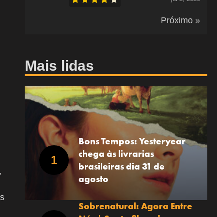
Próximo »
Mais lidas
Bons Tempos: Yesteryear
chega às livrarias
brasileiras dia 31 de
,
agosto
as
Sobrenatural: Agora Entre