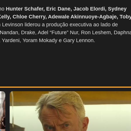
mo
Hunter Schafer, Eric Dane, Jacob Elordi, Sydney
elly, Chloe Cherry, Adewale Akinnuoye-Agbaje, Tob
 Levinson liderou a produção executiva ao lado de
i Nandan, Drake, Adel “Future” Nur, Ron Leshem, Daphn
ra Yardeni, Yoram Mokady e Gary Lennon.