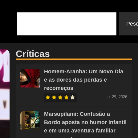
Pesq
Críticas
Homem-Aranha: Um Novo Dia
e as dores das perdas e
recomeços
jul 29, 2026
Marsupilami: Confusão a
Bordo aposta no humor infantil
e em uma aventura familiar