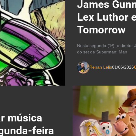
James Gunn 
Lex Luthor
Tomorrow
Nesta segunda (1ª), o direto
do set de Superman: Man
Renan Lelis
01/06/2026
C
ar música
gunda-feira