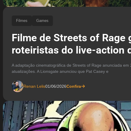
Filmes
Games
Filme de Streets of Rage
roteiristas do live-action
A adaptação cinematográfica de Streets of Rage anunciada em
atualizações. A Lionsgate anunciou que Pat Casey e
Renan Lelis
01/06/2026
Confira