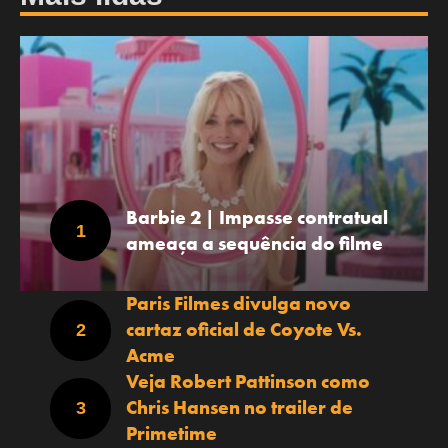
Barbie 2 | Impasse contratual
ameaça a sequência do filme
Paris Filmes divulga novo
cartaz oficial de Coyote Vs.
Acme
Veja Robert Pattinson como
Chris Hansen no trailer de
Primetime