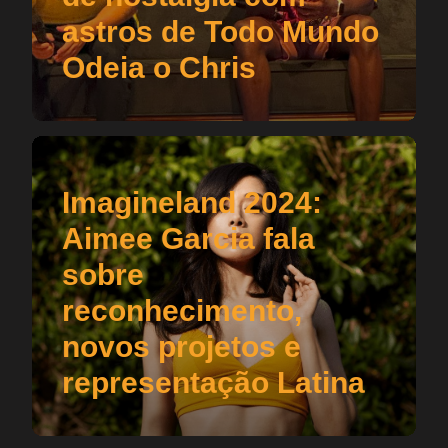
astros de Todo Mundo
Odeia o Chris
Imagineland 2024:
Aimee Garcia fala
sobre
reconhecimento,
novos projetos e
representação Latina