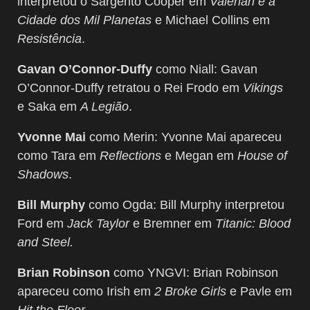
interpretou o Sargento Cooper em
Valerian e a
Cidade dos Mil Planetas
e Michael Collins em
Resistência
.
Gavan O’Connor-Duffy
como Niall: Gavan
O’Connor-Duffy retratou o Rei Frodo em
Vikings
e Saka em
A Legião
.
Yvonne Mai
como Merin: Yvonne Mai apareceu
como Tara em
Reflections
e Megan em
House of
Shadows
.
Bill Murphy
como Ogda: Bill Murphy interpretou
Ford em
Jack Taylor
e Bremner em
Titanic: Blood
and Steel.
Brian Robinson
como YNGVI: Brian Robinson
apareceu como Irish em
2 Broke Girls
e Pavle em
Hit the Floor
.