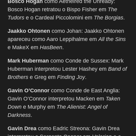
Bosco Hogan
como Aethelred the Unready:
Bosco Hogan retratou o Bispo Fisher em
The
Tudors
e o Cardeal Piccolomini em
The Borgias
.
Jaakko Ohtonen
como Johan: Jaakko Ohtonen
apareceu como Aaro Leppihalme em
All the Sins
e MakeX em
HasBeen
.
Mark Huberman
como Conde de Sussex: Mark
Huberman interpretou Lester Hashey em
Band of
Brothers
e Greg em
Finding Joy
.
Gavin O’Connor
como Conde de East Anglia:
Gavin O’Connor interpretou Macken em
Taken
Down
e Murphy em
The Alienist: Angel of
Darkness
.
Gavin Drea
como Eadric Streona: Gavin Drea