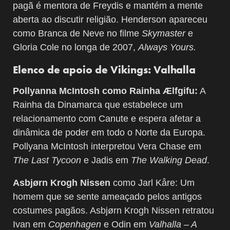
pagã é mentora de Freydis e mantém a mente
aberta ao discutir religião. Henderson apareceu
como Branca de Neve no filme
Skymaster
e
Gloria Cole no longa de 2007,
Always Yours.
Elenco de apoio de Vikings: Valhalla
Pollyanna McIntosh como Rainha Ælfgifu:
A
Rainha da Dinamarca que estabelece um
relacionamento com Canute e espera afetar a
dinâmica de poder em todo o Norte da Europa.
Pollyana McIntosh interpretou Vera Chase em
The Last Tycoon
e Jadis em
The Walking Dead
.
Asbjørn Krogh Nissen
como Jarl Kåre: Um
homem que se sente ameaçado pelos antigos
costumes pagãos. Asbjørn Krogh Nissen retratou
Ivan em
Copenhagen
e Odin em
Valhalla – A