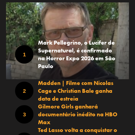
Mark Pellegrino, o Lucifer de
Supernatural, é confirmado
na Horror Expo 2026 em São
Paulo
Madden | Filme com Nicolas
Cage e Christian Bale ganha
data de estreia
Gilmore Girls ganhará
documentário inédito na HBO
Max
Ted Lasso volta a conquistar o