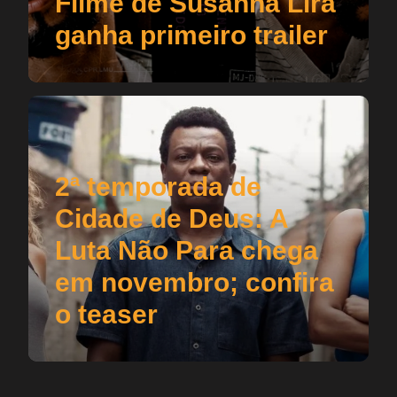
Filme de Susanna Lira
ganha primeiro trailer
2ª temporada de
Cidade de Deus: A
Luta Não Para chega
em novembro; confira
o teaser