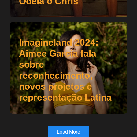
Odeia o Chris
Imagineland 2024:
Aimee Garcia fala
sobre
reconhecimento,
novos projetos e
representação Latina
Load More