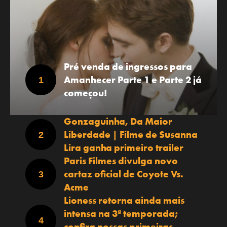
Pré venda de ingressos para
Amanhecer Parte 1 e Parte 2 já
começou!
Gonzaguinha, Da Maior
Liberdade | Filme de Susanna
Lira ganha primeiro trailer
Paris Filmes divulga novo
cartaz oficial de Coyote Vs.
Acme
Lioness retorna ainda mais
intensa na 3ª temporada;
confira nossas primeiras