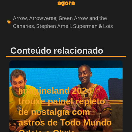
agora
Arrow
,
Arrowverse
,
Green Arrow and the
Canaries
,
Stephen Amell
,
Superman & Lois
Conteúdo relacionado
Imagineland 2024
trouxe painel repleto
de nostalgia com
astros de Todo Mundo