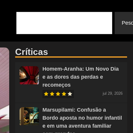
Pesq
Críticas
Homem-Aranha: Um Novo Dia
e as dores das perdas e
recomeços
jul 29, 2026
Marsupilami: Confusão a
Bordo aposta no humor infantil
e em uma aventura familiar