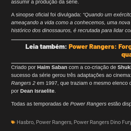
assumir a produção da série.
A sinopse oficial foi divulgada:
“Quando um exército 
ameaçando a vida como a conhecemos, uma nova e
histórico dos dinossauros, é recrutada para lidar 
Leia também:
Power Rangers: Forç
qu
Criado por
Haim Saban
com a co-criação de
Shuk
sucesso da série gerou três adaptações ao cinema
Rangers 2
em 1997, que traziam o mesmo elenco d
por
Dean Israelite
.
Todas as temporadas de
Power Rangers
estão disp
Hasbro
,
Power Rangers
,
Power Rangers Dino Fur