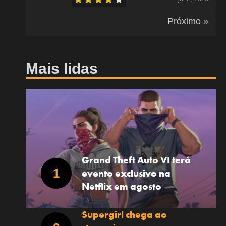
Próximo »
Mais lidas
Grand Theft Auto VI terá
evento exclusivo na
Netflix em agosto
Supergirl chega ao