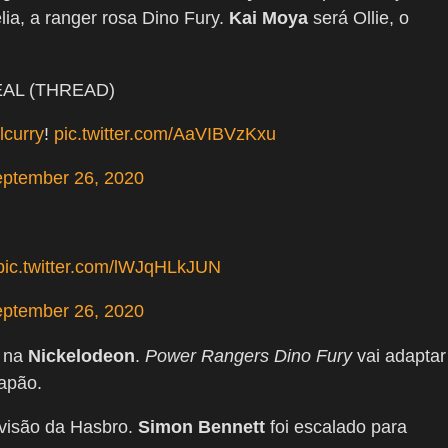
ia, a ranger rosa Dino Fury.
Kai Moya
será Ollie, o
AL (THREAD)
lcurry
!
pic.twitter.com/AaVIBVzKxu
ptember 26, 2020
pic.twitter.com/lWJqHLkJUN
ptember 26, 2020
1 na
Nickelodeon
.
Power Rangers Dino Fury
vai adaptar
apão.
visão da Hasbro.
Simon Bennett
foi escalado para