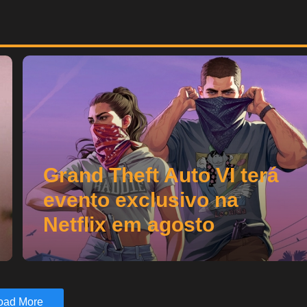
Grand Theft Auto VI terá
evento exclusivo na
Netflix em agosto
oad More