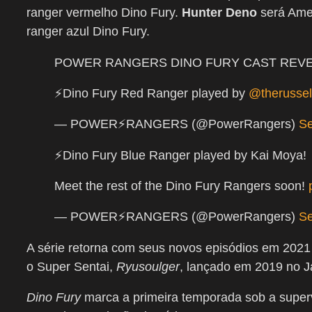
ranger vermelho Dino Fury.
Hunter Deno
será Amel
ranger azul Dino Fury.
POWER RANGERS DINO FURY CAST REVE
⚡️Dino Fury Red Ranger played by
@therussel
— POWER⚡️RANGERS (@PowerRangers)
Se
⚡️Dino Fury Blue Ranger played by Kai Moya!
Meet the rest of the Dino Fury Rangers soon!
— POWER⚡️RANGERS (@PowerRangers)
Se
A série retorna com seus novos episódios em 202
o Super Sentai,
Ryusoulger
, lançado em 2019 no J
Dino Fury
marca a primeira temporada sob a super