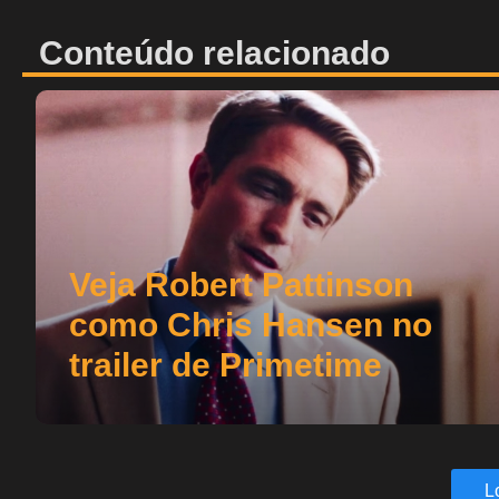
Conteúdo relacionado
Veja Robert Pattinson
como Chris Hansen no
trailer de Primetime
L