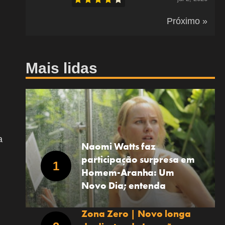
Próximo »
Mais lidas
a
Naomi Watts faz
participação surpresa em
Homem-Aranha: Um
Novo Dia; entenda
Zona Zero | Novo longa