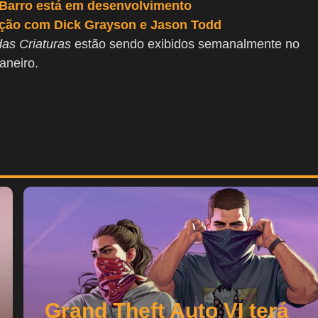
 Barro está em desenvolvimento
ção com Dick Grayson e Jason Todd
as Criaturas
estão sendo exibidos semanalmente no
aneiro.
Grand Theft Auto VI terá