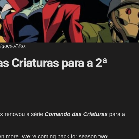
ulgação/Max
 Criaturas para a 2ª
x
renovou a série
Comando das Criaturas
para a
en more. We’re coming back for season two!