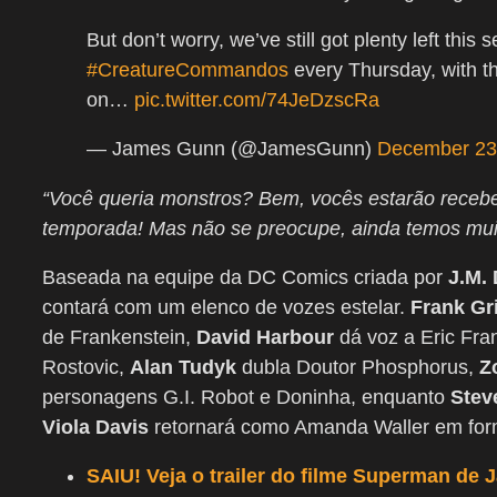
But don’t worry, we’ve still got plenty left thi
#CreatureCommandos
every Thursday, with t
on…
pic.twitter.com/74JeDzscRa
— James Gunn (@JamesGunn)
December 23
“Você queria monstros? Bem, vocês estarão receb
temporada! Mas não se preocupe, ainda temos mui
Baseada na equipe da DC Comics criada por
J.M. 
contará com um elenco de vozes estelar.
Frank Gri
de Frankenstein,
David Harbour
dá voz a Eric Fra
Rostovic,
Alan Tudyk
dubla Doutor Phosphorus,
Z
personagens G.I. Robot e Doninha, enquanto
Stev
Viola Davis
retornará como Amanda Waller em fo
SAIU! Veja o trailer do filme Superman de