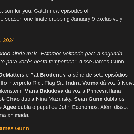
s season for you. Catch new episodes of
he season one finale dropping January 9 exclusively
, 2024
endo ainda mais. Estamos voltando para a segunda
to para vocês nesta temporada”,
disse James Gunn.
DeMatteis
e
Pat Broderick
, a série de sete episódios
llo
interpreta Rick Flag Sr.,
Indira Varma
dá voz à Noiv
nkenstein,
Maria Bakalova
dá voz a Princesa Ilana
oë Chao
dubla Nina Mazursky,
Sean Gunn
dubla os
e Agee
dubla o papel de John Economos. Além disso,
rma animada.
 James Gunn