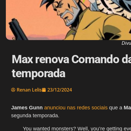
Div
Max renova Comando das
temporada
Renan Lelis
23/12/2024
James Gunn
anunciou nas redes sociais
que a
Ma
segunda temporada.
You wanted monsters? Well, you’re getting ev