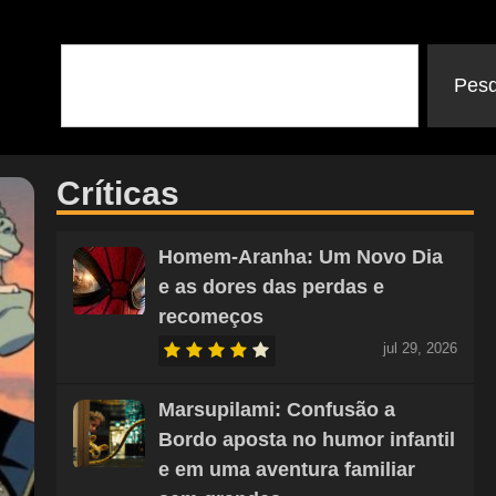
Pesq
Críticas
Homem-Aranha: Um Novo Dia
e as dores das perdas e
recomeços
jul 29, 2026
Marsupilami: Confusão a
Bordo aposta no humor infantil
e em uma aventura familiar