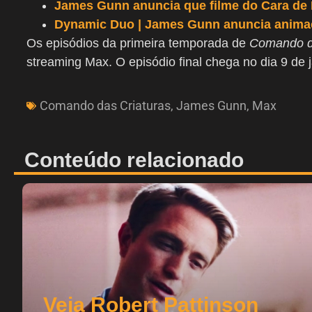
James Gunn anuncia que filme do Cara de
Dynamic Duo | James Gunn anuncia anima
Os episódios da primeira temporada de
Comando d
streaming Max. O episódio final chega no dia 9 de j
Comando das Criaturas
,
James Gunn
,
Max
Conteúdo relacionado
Veja Robert Pattinson