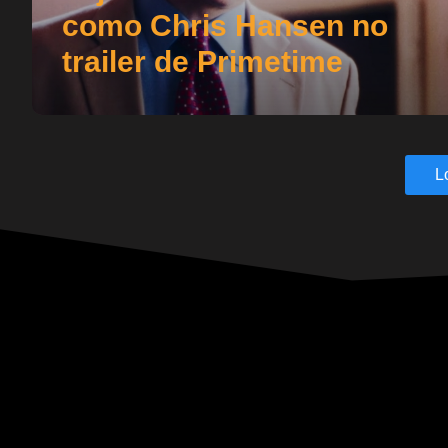
como Chris Hansen no
trailer de Primetime
L