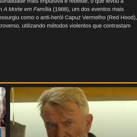
onalidade mais impulsiva e rebelde, o que levou a
em
A Morte em Família
(1988), um dos eventos mais
ressurgiu como o anti-herói Capuz Vermelho (Red Hood),
troverso, utilizando métodos violentos que contrastam