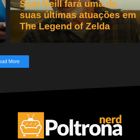
Sam Neill fará uma de
suas últimas atuações em
The Legend of Zelda
oad More