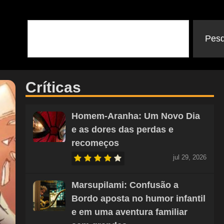
Pesq
Críticas
Homem-Aranha: Um Novo Dia
e as dores das perdas e
recomeços
jul 29, 2026
Marsupilami: Confusão a
Bordo aposta no humor infantil
e em uma aventura familiar