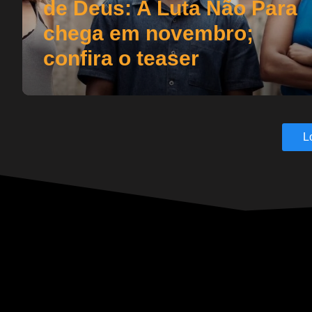
de Deus: A Luta Não Para
chega em novembro;
confira o teaser
L