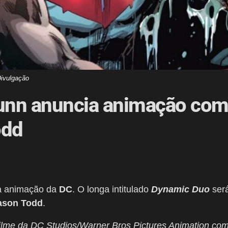
ivulgação
unn anuncia animação co
odd
 animação da
DC
. O longa intitulado
Dynamic Duo
ser
ason Todd
.
ilme da DC Studios/Warner Bros Pictures Animation co