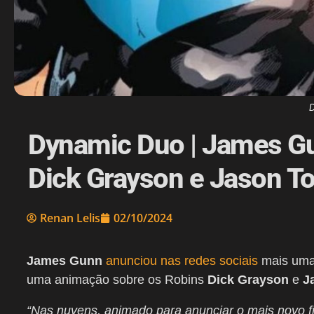
D
Dynamic Duo | James G
Dick Grayson e Jason T
Renan Lelis
02/10/2024
James Gunn
anunciou nas redes sociais
mais uma
uma animação sobre os Robins
Dick Grayson
e
J
“
Nas nuvens, animado para anunciar o mais novo f