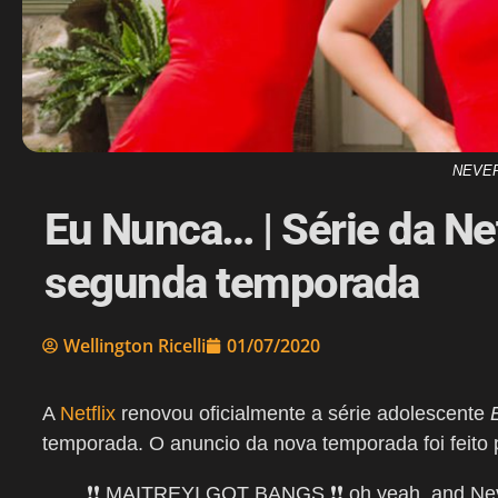
NEVER
Eu Nunca… | Série da Net
segunda temporada
Wellington Ricelli
01/07/2020
A
Netflix
renovou oficialmente a série adolescente
temporada. O anuncio da nova temporada foi feito p
❗️❗️ MAITREYI GOT BANGS ❗️❗️ oh yeah, and Ne