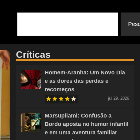
Pesq
Críticas
Homem-Aranha: Um Novo Dia
e as dores das perdas e
recomeços
jul 29, 2026
Marsupilami: Confusão a
Bordo aposta no humor infantil
e em uma aventura familiar