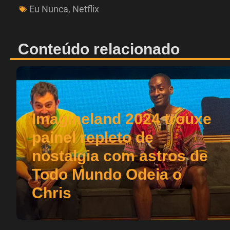
Eu Nunca
,
Netflix
Conteúdo relacionado
Imagineland 2024 trouxe
painel repleto de
nostalgia com astros de
Todo Mundo Odeia o
Chris