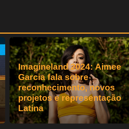
Imagineland 2024: Aimee
Garcia fala sobre
reconhecimento, novos
projetos e representação
Latina