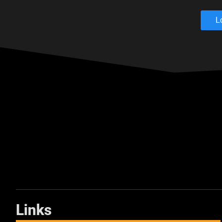
L
Links