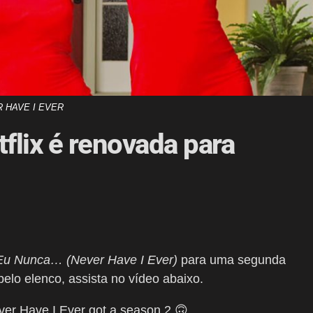
 HAVE I EVER
flix é renovada para
Eu Nunca…
(Never Have I Ever)
para uma segunda
elo elenco, assista no vídeo abaixo.
ver Have I Ever got a season 2 🙃