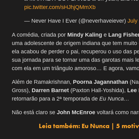
pic.twitter.com/sHJhjQMmXb
— Never Have I Ever (@neverhaveiever)
July
A comédia, criada por
Mindy Kaling
e
Lang Fisher
uma adolescente de origem indiana que tem muito o 
ela acabou de perder o pai, recuperou o uso das p
sua jornada para se tornar uma das garotas mais le
com ela em um triângulo amoroso… E agora, vamos
Além de Ramakrishnan,
Poorna Jagannathan
(Nal
Gross),
Darren Barnet
(Paxton Hall-Yoshida),
Lee 
retornarão para a 2ª temporada de
Eu Nunca…
Não está claro se
John McEnroe
voltará como narr
Leia também: Eu Nunca | 5 motivo