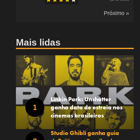
Próximo »
Mais lidas
Linkin Park: Unshatter
ganha data de estreia nos
cinemas brasileiros
Studio Ghibli ganha guia