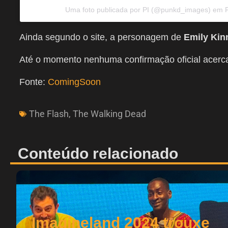
Uma foto publicada por PI (@punkd_images) em
Ainda segundo o site, a personagem de
Emily Kin
Até o momento nenhuma confirmação oficial acerca 
Fonte:
ComingSoon
The Flash
,
The Walking Dead
Conteúdo relacionado
Imagineland 2024 trouxe