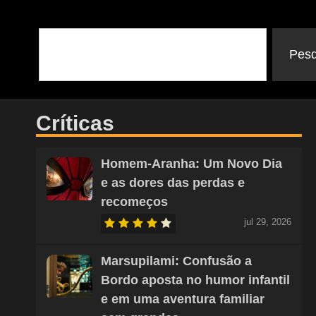
Pesq
Críticas
Homem-Aranha: Um Novo Dia
e as dores das perdas e
recomeços
jul 29, 2026
Marsupilami: Confusão a
Bordo aposta no humor infantil
e em uma aventura familiar