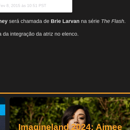
Fev 8, 2015 às 10:51 PST
ney
será chamada de
Brie Larvan
na série
The Flash
.
da integração da atriz no elenco.
Imagineland 2024: Aimee