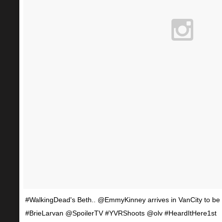
#WalkingDead's Beth.. @EmmyKinney arrives in VanCity to be 
#BrieLarvan @SpoilerTV #YVRShoots @olv #HeardItHere1st