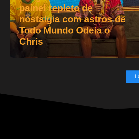
painel repleto de
nostalgia com astros de
Todo Mundo Odeia o
Chris
L