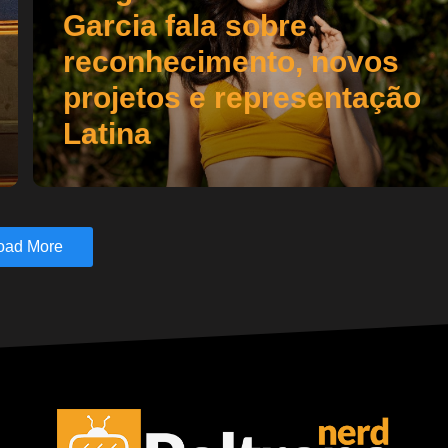
Garcia fala sobre
reconhecimento, novos
projetos e representação
Latina
oad More