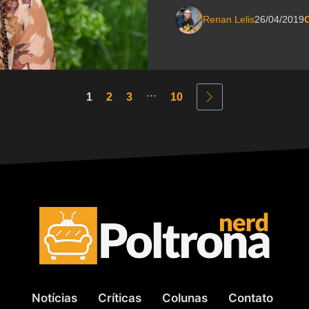
Renan Lelis
26/04/2019
C
...
1
2
3
10
Notícias
Críticas
Colunas
Contato