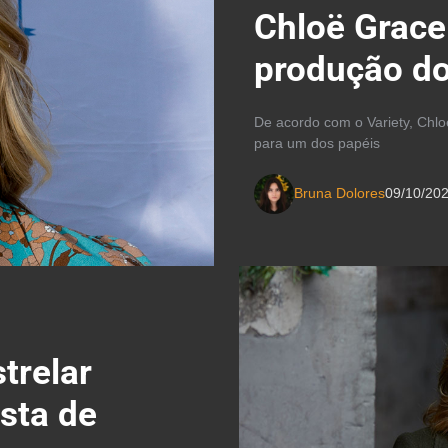
Chloë Grace
produção do
De acordo com o Variety, Chl
para um dos papéis
Bruna Dolores
09/10/20
trelar
ista de