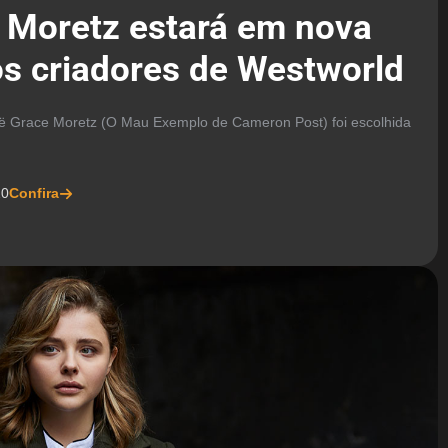
 Moretz estará em nova
s criadores de Westworld
oë Grace Moretz (O Mau Exemplo de Cameron Post) foi escolhida
20
Confira