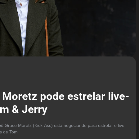
Moretz pode estrelar live-
om & Jerry
ë Grace Moretz (Kick-Ass) está negociando para estrelar o live-
es de Tom