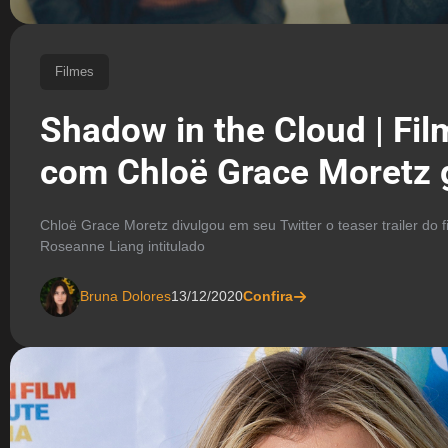
Filmes
Shadow in the Cloud | Fi
com Chloë Grace Moretz 
Chloë Grace Moretz divulgou em seu Twitter o teaser trailer do f
Roseanne Liang intitulado
Bruna Dolores
13/12/2020
Confira