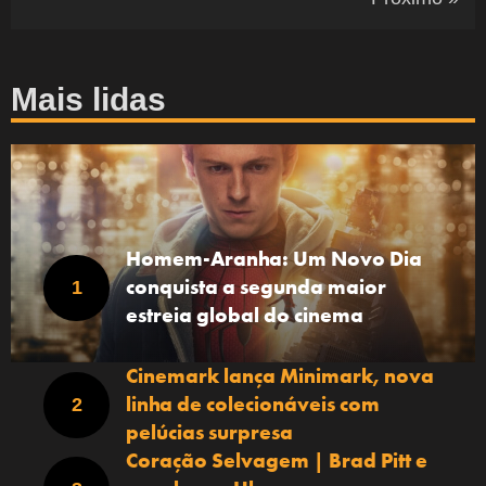
Mais lidas
Homem-Aranha: Um Novo Dia
conquista a segunda maior
estreia global do cinema
Cinemark lança Minimark, nova
linha de colecionáveis com
pelúcias surpresa
Coração Selvagem | Brad Pitt e