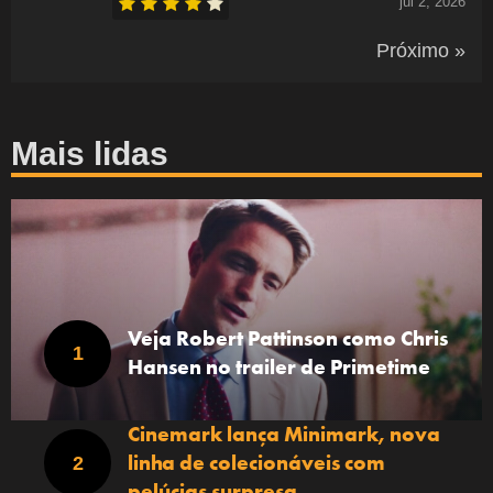
jul 2, 2026
Próximo »
Mais lidas
Veja Robert Pattinson como Chris
Hansen no trailer de Primetime
Cinemark lança Minimark, nova
linha de colecionáveis com
pelúcias surpresa