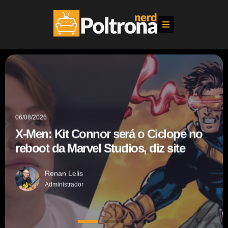
04/08/2026
01/08/2026
06/08/2026
ainda mais intensa na
Homem-Aranha: Um Novo Dia se
Lioness retorna ainda
r será o Ciclope no
X-Men: Kit Connor se
nfira nossas
torna a maior estreia de todos os
3ª temporada; confir
Studios, diz site
reboot da Marvel Studi
ssões
tempos no Brasil
primeiras impressões
Renan Lelis
Administrador