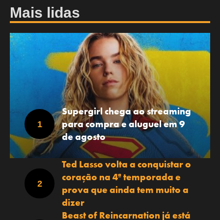
Mais lidas
Supergirl chega ao streaming
para compra e aluguel em 9
de agosto
Ted Lasso volta a conquistar o
coração na 4ª temporada e
prova que ainda tem muito a
dizer
Beast of Reincarnation já está