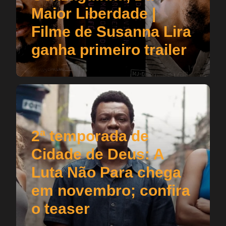
Maior Liberdade |
Filme de Susanna Lira
ganha primeiro trailer
2ª temporada de
Cidade de Deus: A
Luta Não Para chega
em novembro; confira
o teaser