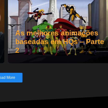
As melhores animações
baseadas em HQs – Parte
2
oad More