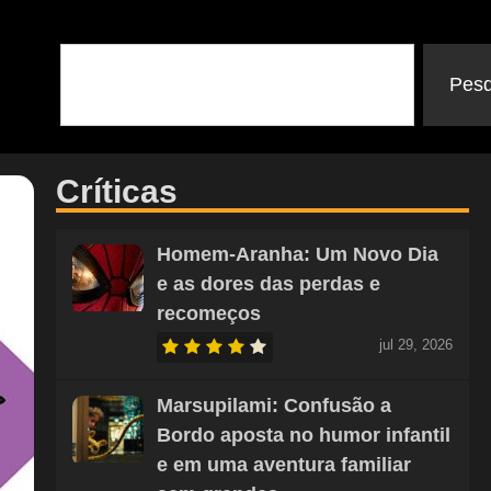
Pesq
Críticas
Homem-Aranha: Um Novo Dia
e as dores das perdas e
recomeços
jul 29, 2026
Marsupilami: Confusão a
Bordo aposta no humor infantil
e em uma aventura familiar