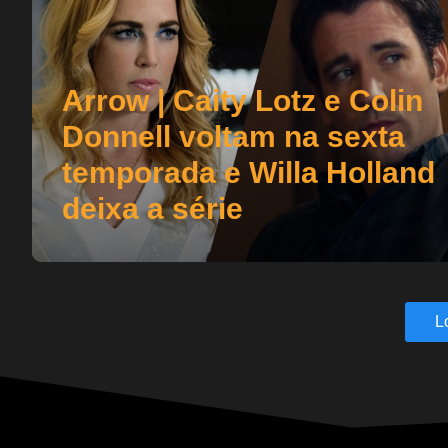
Arrow | Caity Lotz e Colin
Donnell voltam na sexta
temporada e Willa Holland
deixa a série
L