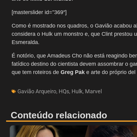
[masterslider id=”369″]
Como é mostrado nos quadros, o Gavião acabou abs
considera o Hulk um monstro e, que Clint prestou
Esmeralda.
É notório, que Amadeus Cho não está reagindo b
fatídico destino do cientista devem assombrar o g
que tem roteiros de
Greg Pak
e arte do próprio de
Gavião Arqueiro
,
HQs
,
Hulk
,
Marvel
Conteúdo relacionado