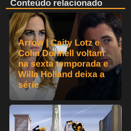
Conteúdo relacionado
Arrow | Caity Lotz e
Colin Donnell voltam
na sexta temporada e
Willa Holland deixa a
série