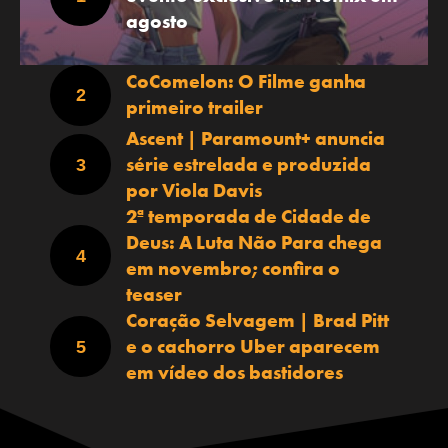
agosto
CoComelon: O Filme ganha
primeiro trailer
Ascent | Paramount+ anuncia
série estrelada e produzida
por Viola Davis
2ª temporada de Cidade de
Deus: A Luta Não Para chega
em novembro; confira o
teaser
Coração Selvagem | Brad Pitt
e o cachorro Uber aparecem
em vídeo dos bastidores